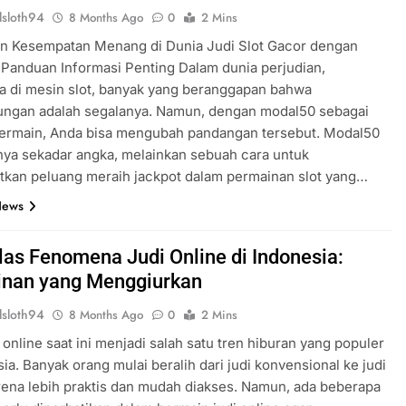
lsloth94
8 Months Ago
0
2 Mins
an Kesempatan Menang di Dunia Judi Slot Gacor dengan
Panduan Informasi Penting Dalam dunia perjudian,
a di mesin slot, banyak yang beranggapan bahwa
ungan adalah segalanya. Namun, dengan modal50 sebagai
bermain, Anda bisa mengubah pandangan tersebut. Modal50
ya sekadar angka, melainkan sebuah cara untuk
tkan peluang meraih jackpot dalam permainan slot yang…
News
as Fenomena Judi Online di Indonesia:
nan yang Menggiurkan
lsloth94
8 Months Ago
0
2 Mins
 online saat ini menjadi salah satu tren hiburan yang populer
sia. Banyak orang mulai beralih dari judi konvensional ke judi
rena lebih praktis dan mudah diakses. Namun, ada beberapa