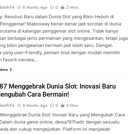
lsloth94
8 Months Ago
0
2 Mins
 Revolusi Baru dalam Dunia Slot yang Bikin Heboh di
 Penggemar! Mabosway benar-benar jadi sorotan di dunia
erutama di kalangan penggemar slot online. Tidak hanya
an berbagai jenis permainan yang mengesankan, tetapi juga
ang bikin pengalaman bermain jadi lebih seru. Dengan
 yang user-friendly, pemain bisa dengan mudah memilih
n favorit mereka…
News
7 Menggebrak Dunia Slot: Inovasi Baru
engubah Cara Bermain!
lsloth94
8 Months Ago
0
2 Mins
Menggebrak Dunia Slot: Inovasi Baru yang Mengubah Cara
 Dalam dunia game online, dewa787hadir dengan sesuatu
beda dan cukup mengejutkan. Platform ini menjawab