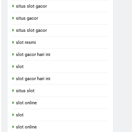
situs slot gacor
situs gacor
situs slot gacor
slot resmi
slot gacor hari ini
slot
slot gacor hari ini
situs slot
slot online
slot
slot online