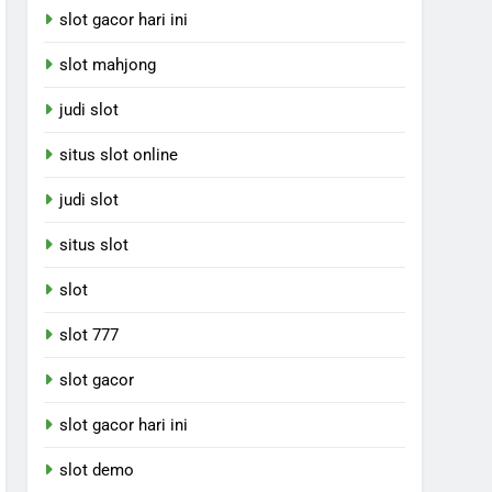
slot gacor hari ini
slot mahjong
judi slot
situs slot online
judi slot
situs slot
slot
slot 777
slot gacor
slot gacor hari ini
slot demo