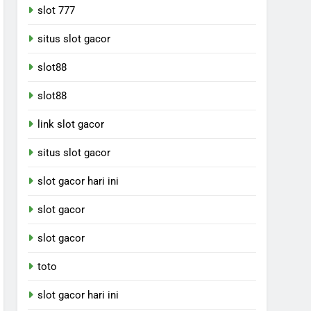
slot 777
situs slot gacor
slot88
slot88
link slot gacor
situs slot gacor
slot gacor hari ini
slot gacor
slot gacor
toto
slot gacor hari ini