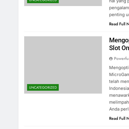
UNCATEGORIZED
hal yang 
pengalam
penting u
Read Full 
Mengop
Slot O
Powerfu
Mengopti
MicroGami
telah men
UNCATEGORIZED
Indonesia
menawark
melimpah
Anda perl
Read Full 