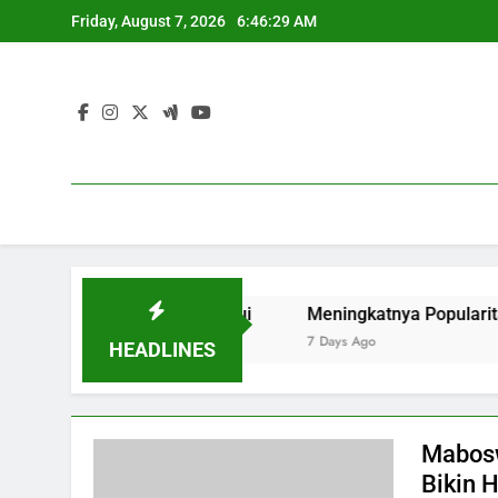
Skip
Friday, August 7, 2026
6:46:30 AM
to
content
erlu Anda Ketahui
Meningkatnya Popularitas Judi Online 
7 Days Ago
HEADLINES
Mabosw
Bikin 